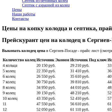
Септик из бетонных колец
Септик с аэрацией из колец
Цены
Наши работы
Контакты
Цены на копку колодца и септика, пра
Прейскурант цен на колодец в Сергиев
Выкопать колодец цена
в Сергиев-Посаде - прайс лист (смотр
Количество колец
Источник Эконом
Источник Под ключ
Ис
4 кольца
20 150 руб.
29 210 руб.
33
5 колец
22 350 руб.
31 410 руб.
36
6 колец
26 550 руб.
35 610 руб.
40
7 колец
30 750 руб.
39 810 руб.
44
8 колец
34 950 руб.
44 010 руб.
48
9 колец
39 150 руб.
48 210 руб.
52
10 колец
43 350 руб.
52 410 руб.
57
11
47 550 руб.
56 610 руб.
61
12
52 050 руб.
61 110 руб.
65