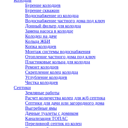
Колодцы
Бурение колодцев
Бурение скважин
Водоснабжение из колодца
Водоснабжение частного дома под ключ
Донный фильтр для колодца
Замена насоса в колодце
Колодец на даче
Кольца ЖБИ
Копка колодцев
Монтаж системы водоснабжения
Отопление частного дома под ключ
Пластиковые кольца для колодца
Ремонт колодцев
Скрепление колец колодца
Углубление колодцев
Чистка колодцев
Септики
Земляные работы
Расчет количества колец для ж/б септика
Септики для дачи или загородного дома
Выгребные ямы
Дачные туалеты с домиком
Канализация ТОПАС
Переливной септик из колец