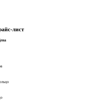
райс-лист
ена
ов
кольцо
цо